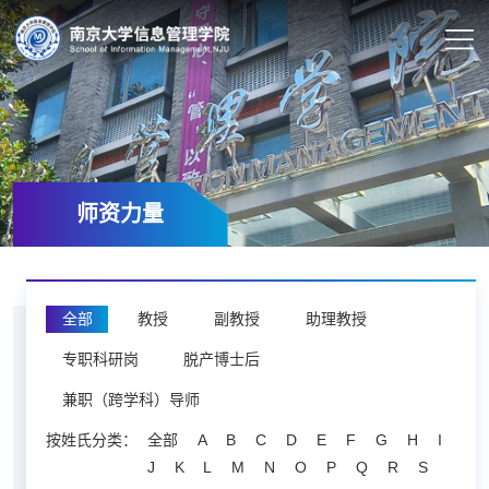
师资力量
全部
教授
副教授
助理教授
专职科研岗
脱产博士后
兼职（跨学科）导师
按姓氏分类：
全部
A
B
C
D
E
F
G
H
I
J
K
L
M
N
O
P
Q
R
S