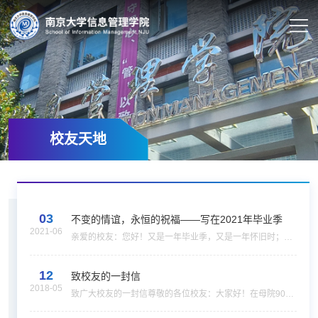
校友天地
03
不变的情谊，永恒的祝福——写在2021年毕业季
2021-06
亲爱的校友：您好！又是一年毕业季，又是一年怀旧时；此
刻的您是否有想念在母校的欢乐时光？此刻的我们在充满活
力的菁菁校园里，向您致以我们最诚挚的祝福！山川异域，
12
风月同天。无论您在天南地北、世界各地，您在哪...
致校友的一封信
2018-05
致广大校友的一封信尊敬的各位校友：大家好！在母院90余
年的砥砺发展历程中，无论母院名称如何改变、地址如何变
迁、人事如何流动，你我都曾经在这里留下身影、挥洒汗