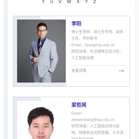
T
U
V
W
X
Y
Z
李阳
博士生导师、硕士生导师、副系
主任、学科秘书
Email：liyang#nju.edu.cn
研究领域：社交媒体信息分析、
人工智能治理
查看详情
梁哲闻
Email：
zhewenliang@nju.edu.cn
研究领域：人工智能应用与影
响、网络安全风险管理、人才流