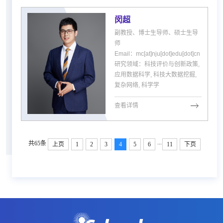
闵超
副教授、博士生导师、硕士生导
师
Email：mc[at]nju[dot]edu[dot]cn
研究领域：科技评价与创新政策,
应用数据科学, 科技大数据挖掘,
复杂网络, 科学学
查看详情
...
共65条
上页
1
2
3
4
5
6
11
下页