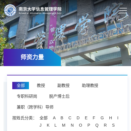
师资力量
全部
教授
副教授
助理教授
专职科研岗
脱产博士后
兼职（跨学科）导师
按姓氏分类：
全部
A
B
C
D
E
F
G
H
I
J
K
L
M
N
O
P
Q
R
S