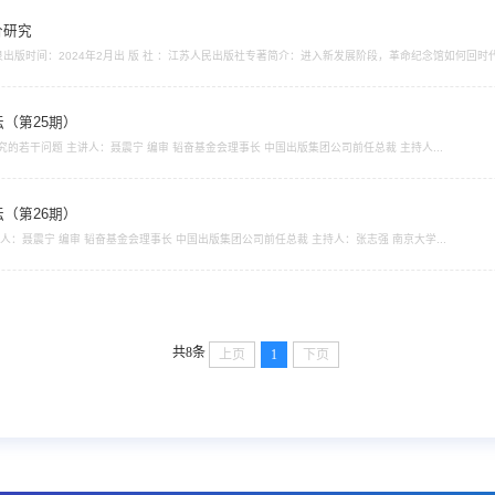
价研究
元泉出版时间：2024年2月出 版 社 ：江苏人民出版社专著简介：进入新发展阶段，革命纪念馆如何
纪念馆高质量发展评价研究》的根本目的所在。作为首部系统开展中国革命纪念馆事业发展高质量评价
革命纪念馆评价体系，...
（第25期）
出版论坛第25期 题目：当前出版理论研究的若干问题 主讲人：聂震宁 编审 韬奋基金会理事长 中国出版集团公司前任总裁 主持人...
（第26期）
出版论坛第26期 题目：出版的悖论 主讲人：聂震宁 编审 韬奋基金会理事长 中国出版集团公司前任总裁 主持人：张志强 南京大学...
共8条
上页
1
下页