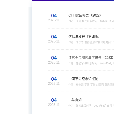
04
CTTI智库报告（2022）
2025-11
作者：李刚;魏弋出版时间：2024年
份认同、专业认同和职业认同，更使得我
展环境、实体建设、学术研究与评价工作
04
信息法教程（第四版）
2025-11
作者：朱庆华,袁勤俭,颜祥林出版时间：
列教材之一的《信息法教程》(第三版)
本书对信息法的理论与实践做了较为全面的
04
江苏全民阅读年度报告（2023
2025-11
作者：徐拥军 等出版时间：2024年9月
04
中国革命纪念馆概论
2025-11
作者：杨永清;李刚;丁怡;刘志亮;董元
体系建设和工作机制为主线，紧密贴合
革命纪念馆发展实际的学科理论体系与工作
04
书味自知
2025-11
作者：谢欢出版时间：2024年5月出
及与前辈学人交往的故事旧闻。作者深耕
呈现给读者，对于了解图书馆学、版本 学