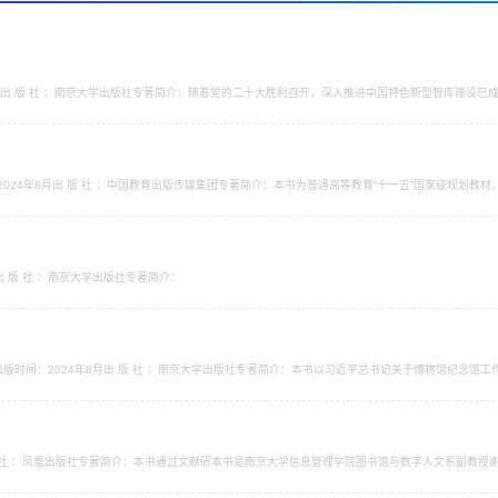
11月出 版 社 ：南京大学出版社专著简介：随着党的二十大胜利召开，深入推进中国特色新型智库建设
国决策咨询体系更加开放、民主和科学。本报告是《CTTI智库报告》年度系列的第六本，以现状调
现状，描摹中国智库索引来源智库特征。...
2024年8月出 版 社 ：中国教育出版传媒集团专著简介：本书为普通高等教育“十一五”国家级规划教
的基础上修订而成的，这次修订在维持原有框架结构基本不变的基础上，更新发生变动的法律法规及一
论述，...
）
出 版 社 ：南京大学出版社专著简介：
泉出版时间：2024年8月出 版 社 ：南京大学出版社专著简介：本书以习近平总书记关于博物馆纪念
我国革命纪念馆实际发展情况，系统、全面地从思想理论、历史进程、实务方法等方面，翔实论述新时
机制，...
 版 社 ：凤凰出版社专著简介：本书通过文献研本书是南京大学信息管理学院图书馆与数字人文系副教
图书馆学学术史、图 书情报学基础理论，对于中国古典文献的版本递传变迁、海外图书馆所藏的中国
、目录学、...