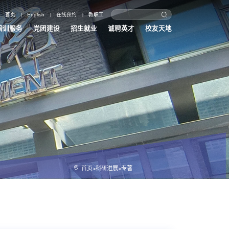
English
首页
|
|
在线预约
|
教职工
培训服务
党团建设
招生就业
诚聘英才
校友天地
首页
科研进展
专著
>
>