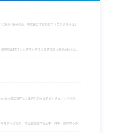
已成为新时代重要使命，智库建设不仅唤醒了决策咨询共同体的身
研与数据分析相结合的方式纵览中国特色新型智库近两年来的发
材，是在原面向21世纪教材和教育部信息管理与信息系统专业系
些案例，以求充分反映信息法理论研究和应用实践的最新成果。
馆工作的相关指示和有关文化自信的重要论述为指导，以学科理论
代我国革命纪念馆面貌，旨在探索构建具有中国特色、符合中国
授谢欢的学术随笔集，内容主要是作者读书、购书、藏书的心得以
文献情况进行了专业的研究与梳理，并以轻松可读的随笔文字