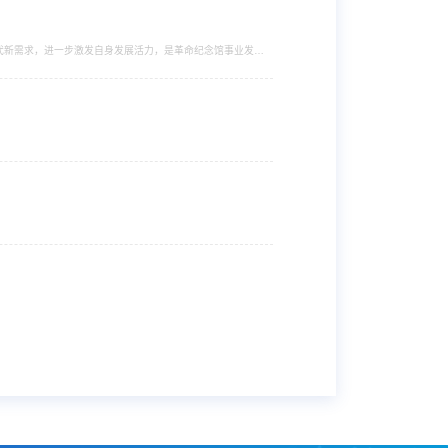
回时代新需求，进一步激发自身发展活力，是革命纪念馆事业发展
的研究专著，本书尝试通过体系化的理论梳理、多轮的专家函