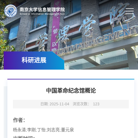
科研进展
中国革命纪念馆概论
日期: 2025-11-04
浏览次数：
123
作者：
杨永清;李刚;丁怡;刘志亮;董元泉