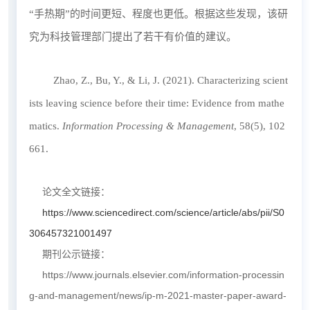
“手热期”的时间更短、程度也更低。根据这些发现，该研
究为科技管理部门提出了若干有价值的建议。
Zhao, Z., Bu, Y., & Li, J. (2021). Characterizing scient
ists leaving science before their time: Evidence from mathe
matics.
Information Processing & Management
, 58(5), 102
661.
论文全文链接：
https://www.sciencedirect.com/science/article/abs/pii/S0
306457321001497
期刊公示链接：
https://www.journals.elsevier.com/information-processin
g-and-management/news/ip-m-2021-master-paper-award-