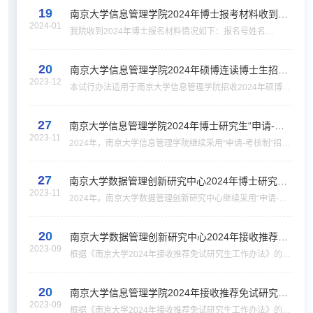
19
通招考1028400833盘...
南京大学信息管理学院2024年博士报考材料收到情
2024-01
况汇总
我院收到2024年博士报名材料情况如下：报名号姓名
1028403251张楚辉1028402300贺云帆1028400439胡心怡
1028405074占智勇1028400616桑耘1028404887张鑫迪
20
1028403532赵敏慧1028400228郑文昕1028400812朱雨萌
南京大学信息管理学院2024年硕博连读博士生招生
1028400432杨...
2023-12
工作办法（试行）
本试行办法适用于南京大学信息管理学院招收2024年硕博连
读入学的博士生。 一、申请条件报考者为按照《南京大学信
息管理学院关于选拔优秀硕士生硕博连读的工作办法》通过
27
选拔且经南京大学研究生院培养部门确认具...
南京大学信息管理学院2024年博士研究生“申请-考
2023-11
核制” 招生选拔实施细则
2024年，南京大学信息管理学院继续采用“申请-考核制”招收
博士研究生。为切实有效地落实本项招生机制，结合教育
部、我校相关规定及学院自身特点，特制定本院2024年博士
27
研究生“申请-考核制”招生选拔实施细则。本细...
南京大学数据管理创新研究中心2024年博士研究生
2023-11
“申请-考核制”招生选拔实施细则
2024年，南京大学数据管理创新研究中心继续采用“申请-考
核制”招收博士研究生。为切实有效地落实本项招生机制，结
合教育部、我校相关规定及中心自身特点，特制定本中心
20
2024年博士研究生“申请-考核制”招生选拔实施...
南京大学数据管理创新研究中心2024年接收推荐免
2023-09
试研究生工作实施细则
根据《南京大学2024年接收推荐免试研究生工作办法》的精
神和要求，现将我中心2024年接收推荐免试研究生工作办法
通知如下：一、申请条件1．热爱祖国，拥护中国共产党的
20
领导，政治立场坚定，具有服务国家服务人民的社会...
南京大学信息管理学院2024年接收推荐免试研究生
2023-09
工作实施细则
根据《南京大学2024年接收推荐免试研究生工作办法》的精