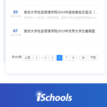
神和要求，现将我院2024年接收推荐免试研究生工作办法通
知如下：一、申请条件1．热爱祖国，拥护中国共产党的领
20
导，政治立场坚定，具有服务国家服务人民的社会责...
南京大学信息管理学院2024年接收推免生复试（第
2023-09
二次）安排
经学生个人申请、学院审核，南京大学信息管理学院2024年
接收推荐免试研究生复试名单（第二批）已确定，学院已通
过邮箱通知各位入选申请者。2024年度的推免生录取工作坚
07
持保质保量、公平公开，严格遵循规章制度和复试...
南京大学信息管理学院2023年优秀大学生暑期夏令
2023-09
营优秀营员名单
...
...
共191条
上页
1
4
5
6
7
8
20
下页