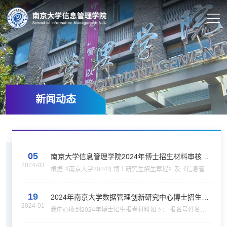
新闻动态
05
南京大学信息管理学院2024年博士招生材料审核结
2024-03
果及复试通知
根据《南京大学2024年博士研究生招生章程》及《信息管理
学院2024年博士研究生“申请-考核制” 招生选拔实施细
则》，经过学院审核小组对博士“申请-考核”材料的评审，现
19
确定以下考生进入博士“申请-考核”复试阶段。...
2024年南京大学数据管理创新研究中心博士招生材
2024-01
料收到情况汇总
我中心收到2024年博士招生报考材料如下： 报名号姓名性
别名称报考专业名称考试方式名称1028400507崔文波男信
息资源管理普通招考1028400615刘佳程男信息资源管理普