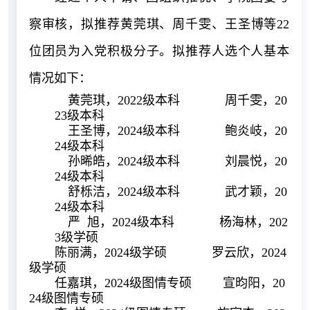
察审核，拟推荐
黄莞琪
、
周千雯
、
王圣博
等
22
位团员为入党积极分子。拟推荐人选个人基本
情况如下：
黄莞琪，
2022
级本科 周千雯，
20
23
级本科
王圣博，
2024
级本科 鲍炎岐，
20
24
级本科
孙晞皓，
2024
级本科 刘晨悦，
20
24
级本科
舒栎洁，
2024
级本科 武才颖，
20
24
级本科
严 旭，
2024
级本科 杨海林，
202
3
级学硕
陈丽满，
2024
级学硕 罗云欣，
2024
级学硕
任嘉琪，
2024
级图情专硕 宣昀阳，
20
24
级图情专硕