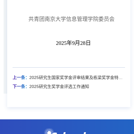
共青团南京大学信息管理学院委员会
2025
年
9
月
28
日
上一条：
2025研究生国家奖学金评审结果及栋梁奖学金特等
奖推荐公示
下一条：
2025研究生奖学金评选工作通知