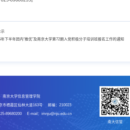
公示
5年下半年团内“推优”及南京大学第72期入党积极分子培训班报名工作的通知
：南京大学信息管理学院
京市栖霞区仙林大道163号
邮编：210023
5-89680200
E-mail：imnju@nju.edu.cn
南大信管