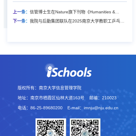
上一条：
信管博士生在Nature旗下刊物《Humanities &
Social SciencesCommunications》发文
下一条：
我院与后勤集团联队在2025南京大学教职工乒乓球
大赛中勇夺亚军
版权所有：南京大学信息管理学院
地址：南京市栖霞区仙林大道163号
邮编：210023
电话：86-25-89680200
E-mail：imnju@nju.edu.cn