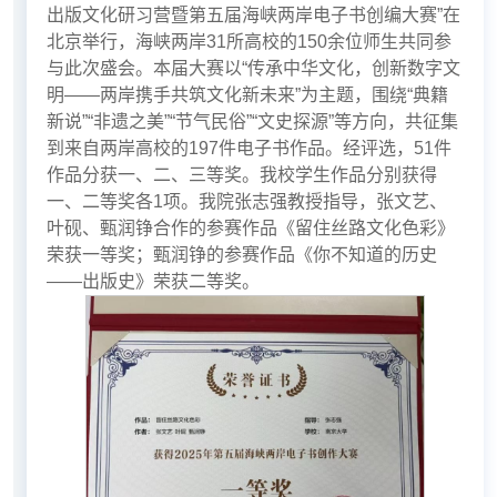
出版文化研习营暨第五届海峡两岸电子书创编大赛”在
北京举行，海峡两岸31所高校的150余位师生共同参
与此次盛会。本届大赛以“传承中华文化，创新数字文
明——两岸携手共筑文化新未来”为主题，围绕“典籍
新说”“非遗之美”“节气民俗”“文史探源”等方向，共征集
到来自两岸高校的197件电子书作品。经评选，51件
作品分获一、二、三等奖。我校学生作品分别获得
一、二等奖各1项。我院张志强教授指导，张文艺、
叶砚、甄润铮合作的参赛作品《留住丝路文化色彩》
荣获一等奖；甄润铮的参赛作品《你不知道的历史
——出版史》荣获二等奖。